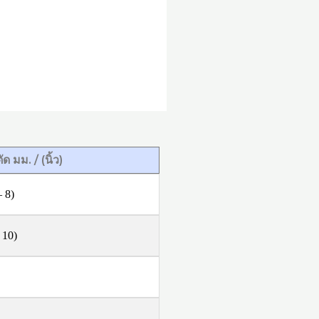
มม. / (นิ้ว)
– 8)
 10)