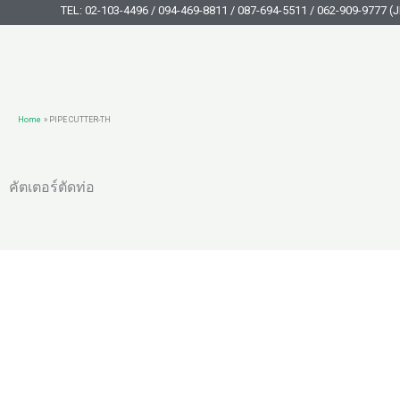
Skip
TEL: 02-103-4496 / 094-469-8811 / 087-694-5511 / 062-909-9777 (J
to
content
Home
PIPE CUTTER-TH
คัตเตอร์ตัดท่อ