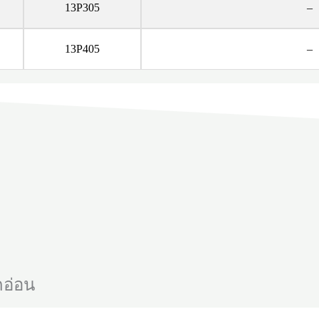
13P305
–
13P405
–
กอ่อน